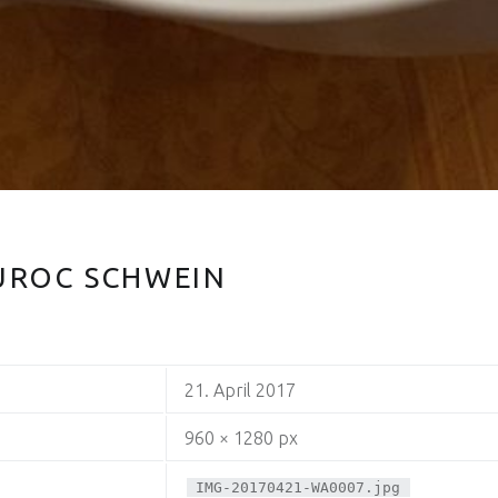
ROC SCHWEIN
21. April 2017
960 × 1280 px
IMG-20170421-WA0007.jpg