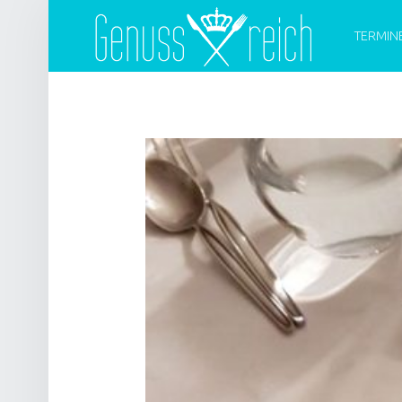
PRIMARY 
G
E
TERMIN
N
U
S
S
R
E
I
C
H