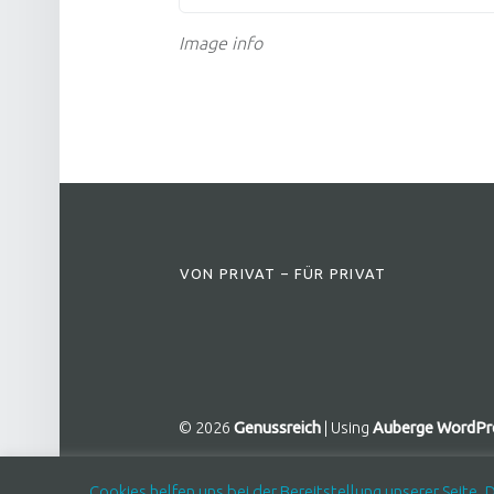
Image info
FOOTER SIDEBAR
VON PRIVAT – FÜR PRIVAT
© 2026
Genussreich
|
Using
Auberge
WordPr
Cookies helfen uns bei der Bereitstellung unserer Seite.