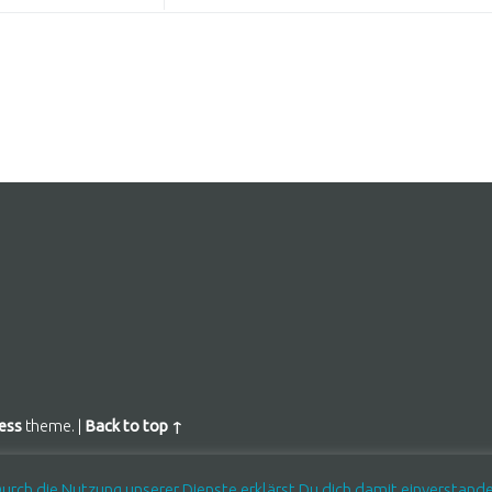
ess
theme.
|
Back to top ↑
 Durch die Nutzung unserer Dienste erklärst Du dich damit einverstand