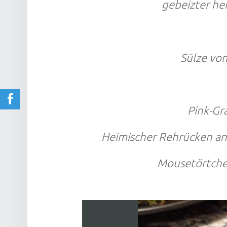
gebeizter hei
Sülze vo
Pink-Gr
Heimischer Rehrücken an
Mousetörtche