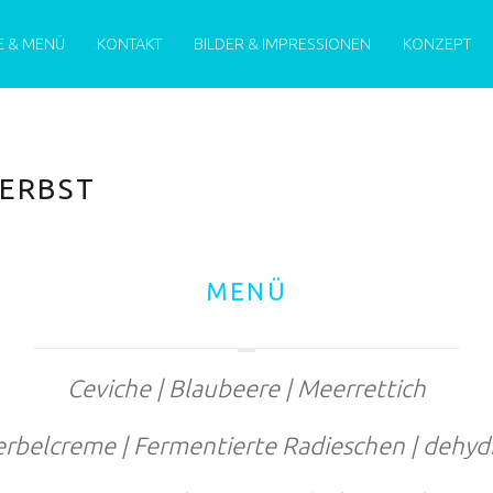
MENU
E & MENÜ
KONTAKT
BILDER & IMPRESSIONEN
KONZEPT
HERBST
MENÜ
Ceviche | Blaubeere | Meerrettich
rbelcreme | Fermentierte Radieschen | dehyd