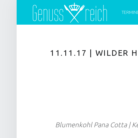
PRIMARY 
G
E
TERMIN
N
U
S
S
11.11.17 | WILDER 
R
E
I
C
H
Blumenkohl Pana Cotta | Ke