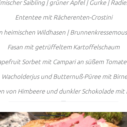
mischer Saibling | grüner Apfel | Gurke | Radie
Ententee mit Rächerenten-Crostini
m heimischen Wildhasen | Brunnenkressemouse
Fasan mit getrüffeltem Kartoffelschaum
apefruit Sorbet mit Campari an süßem Tomat
 Wacholderjus und Butternuß-Püree mit Birn
n von Himbeere und dunkler Schokolade mit