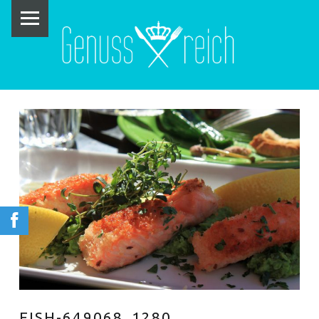
PRIMARY MENU
G
E
N
U
S
S
R
E
I
C
H
FISH-649068_1280