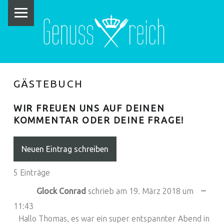
PRIMARY MENU
G
E
N
U
S
GÄSTEBUCH
S
R
WIR FREUEN UNS AUF DEINEN
KOMMENTAR ODER DEINE FRAGE!
E
I
C
H
5 Einträge
Dies
...
Glock Conrad
schrieb am
19. März 2018
um
11:43
Hallo Thomas, es war ein super entspannter Abend in