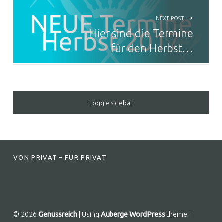
NEXT POST
Hier sind die Termine
für den Herbst…
SIDEBAR
Toggle sidebar
FOOTER SIDEBAR
VON PRIVAT – FÜR PRIVAT
© 2026
Genussreich
|
Using
Auberge
WordPress
theme.
|