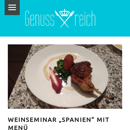
PRIMARY MENU
G
E
N
U
S
S
R
E
I
C
H
WEINSEMINAR „SPANIEN“ MIT
MENÜ