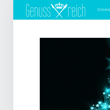
PRIMARY 
G
E
TERMIN
N
U
S
S
R
E
I
C
H