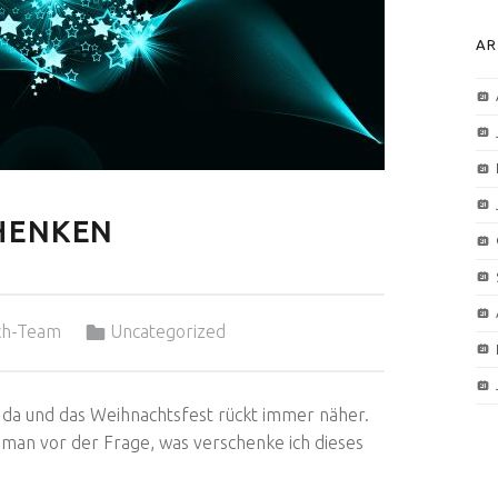
AR
HENKEN
Categorized in:
ch-Team
Uncategorized
st da und das Weihnachtsfest rückt immer näher.
 man vor der Frage, was verschenke ich dieses