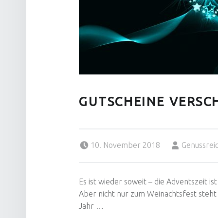
GUTSCHEINE VERSC
Posted on:
Written by:
10. November 2018
Genussrei
Es ist wieder soweit – die Adventszeit i
Aber nicht nur zum Weinachtsfest steht
Jahr …