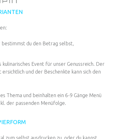
ARIANTEN
ten:
 bestimmst du den Betrag selbst,
s kulinarisches Event für unser Genussreich. Der
t ersichtlich und der Beschenkte kann sich den
les Thema und beinhalten ein 6-9 Gänge Menü
inkl. der passenden Menüfolge.
APIERFORM
tal zum selbst ausdrucken zu, oder du kannst