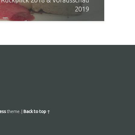
2019
ess
theme.
|
Back to top ↑