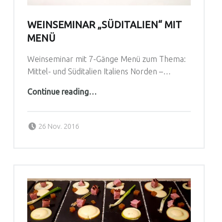
WEINSEMINAR „SÜDITALIEN“ MIT
MENÜ
Weinseminar mit 7-Gänge Menü zum Thema:
Mittel- und Süditalien Italiens Norden –…
“Weinseminar „Süditalien“ mit Menü”
Continue reading
…
Posted on:
Written by:
26 Nov. 2016
Genussreich-Team