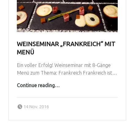
WEINSEMINAR „FRANKREICH“ MIT
MENÜ
Ein voller Erfolg! Weinseminar mit 8-Gänge
Menü zum Thema: Frankreich Frankreich ist…
“Weinseminar „Frankreich“ mit Menü”
Continue reading
…
Posted on:
Written by:
14 Nov. 2016
Genussreich-Team