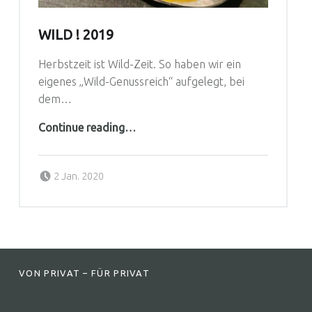
WILD ! 2019
Herbstzeit ist Wild-Zeit. So haben wir ein
eigenes „Wild-Genussreich“ aufgelegt, bei
dem…
“Wild ! 2019”
Continue reading
…
Posted on:
Written by:
2 Jan. 2020
Genussreich-Team
FOOTER SIDEBAR
VON PRIVAT – FÜR PRIVAT