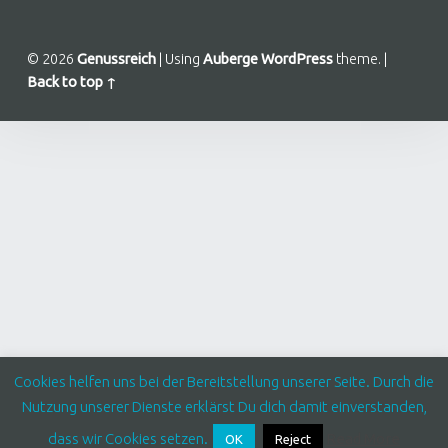
© 2026
Genussreich
|
Using
Auberge
WordPress
theme.
|
Back to top ↑
Cookies helfen uns bei der Bereitstellung unserer Seite. Durch die
Nutzung unserer Dienste erklärst Du dich damit einverstanden,
dass wir Cookies setzen.
Read More
OK
Reject